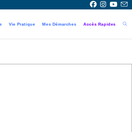
e
Vie Pratique
Mes Démarches
Accès Rapides
Togg
webs
sear