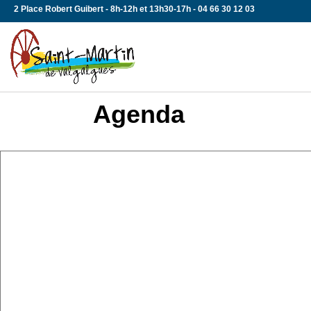
Skip
2 Place Robert Guibert - 8h-12h et 13h30-17h - 04 66 30 12 03
to
content
Agenda