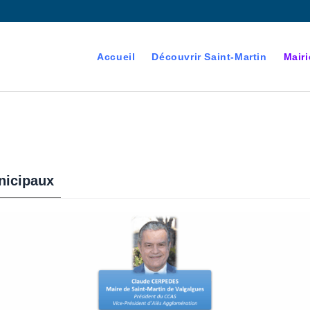
Accueil
Découvrir Saint-Martin
Mairi
nicipaux
devenant majeur est
es électorales de la commune