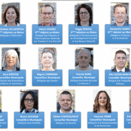
t les démarches de
ns. Une inscription d’office
ait d’un recensement tardif
 le recensement.
 être inscrit sur les listes