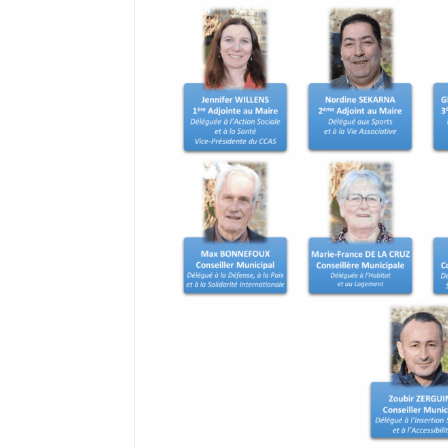
où il réside s’il a, préalablement, fai
recensement citoyen dès l’âge de 16 a
peut ne pas être prise en compte du f
ou encore d’un déménagement après
Dans ce cas, il convient de demander à
électorales auprès de sa mairie.