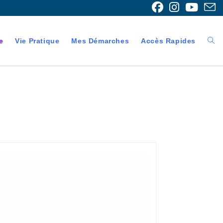
e
Vie Pratique
Mes Démarches
Accès Rapides
Togg
webs
sear