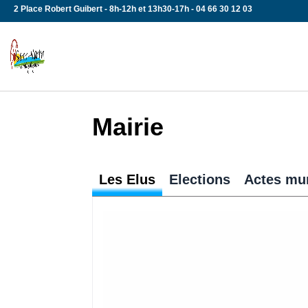
Skip
2 Place Robert Guibert - 8h-12h et 13h30-17h - 04 66 30 12 03
to
content
Mairie
Les Elus
Elections
Actes mu
Tous aux urnes !!! Chaque Français 
automatiquement inscrit sur les list