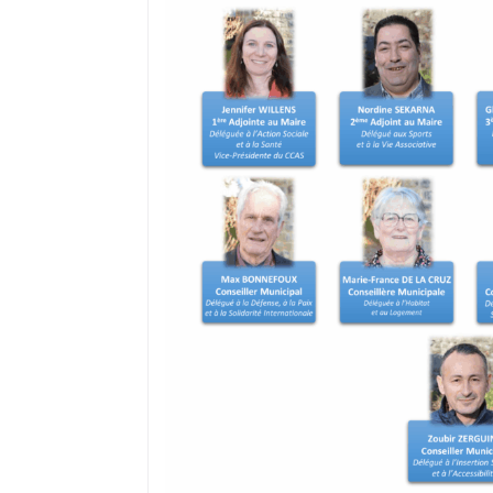
où il réside s’il a, préalablement, fai
recensement citoyen dès l’âge de 16 a
peut ne pas être prise en compte du f
ou encore d’un déménagement après
Dans ce cas, il convient de demander à
électorales auprès de sa mairie.