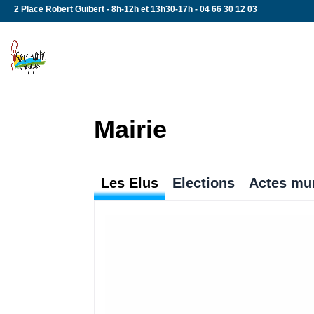
Skip
2 Place Robert Guibert - 8h-12h et 13h30-17h - 04 66 30 12 03
to
content
Mairie
Les Elus
Elections
Actes mu
Tous aux urnes !!! Chaque Français 
automatiquement inscrit sur les list