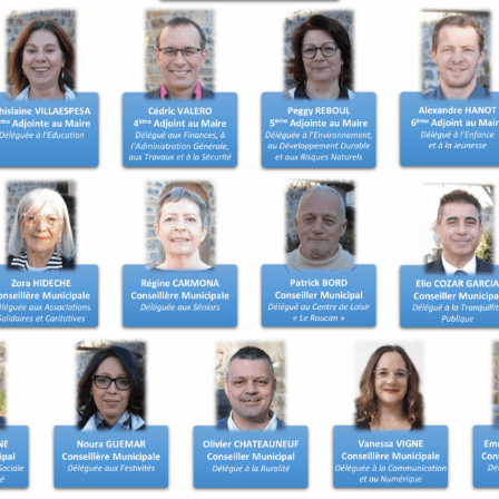
t les démarches de
ns. Une inscription d’office
ait d’un recensement tardif
 le recensement.
 être inscrit sur les listes