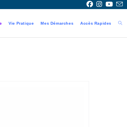
e
Vie Pratique
Mes Démarches
Accès Rapides
Togg
webs
sear