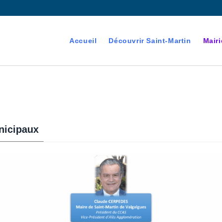
Accueil
Découvrir Saint-Martin
Mairi
nicipaux
devenant majeur est
es électorales de la commune