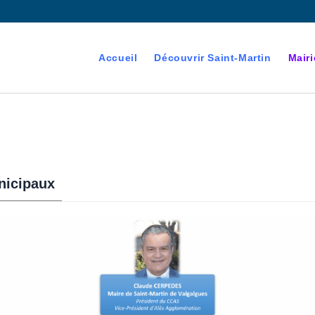
Accueil
Découvrir Saint-Martin
Mairi
nicipaux
devenant majeur est
es électorales de la commune