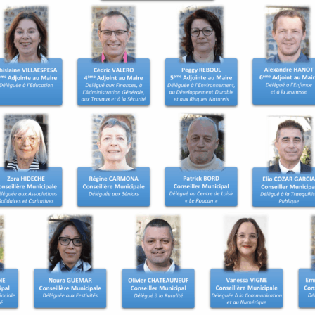
t les démarches de
ns. Une inscription d’office
ait d’un recensement tardif
 le recensement.
 être inscrit sur les listes