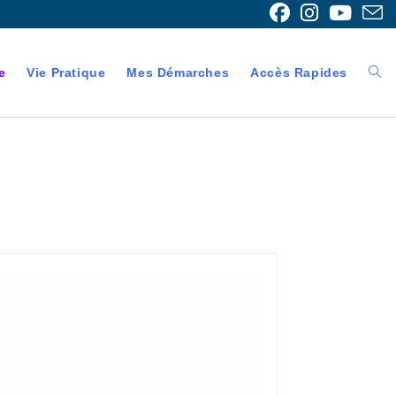
e
Vie Pratique
Mes Démarches
Accès Rapides
Togg
webs
sear