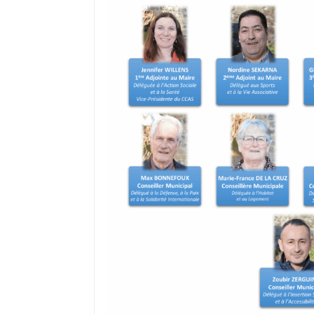
où il réside s’il a, préalablement, fai
recensement citoyen dès l’âge de 16 a
peut ne pas être prise en compte du f
ou encore d’un déménagement après
Dans ce cas, il convient de demander à
électorales auprès de sa mairie.