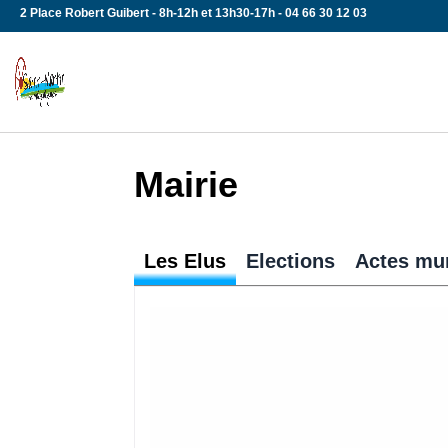
Skip
2 Place Robert Guibert - 8h-12h et 13h30-17h - 04 66 30 12 03
to
content
Mairie
Les Elus
Elections
Actes mu
Tous aux urnes !!! Chaque Français 
automatiquement inscrit sur les list