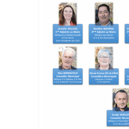
où il réside s’il a, préalablement, fai
recensement citoyen dès l’âge de 16 a
peut ne pas être prise en compte du f
ou encore d’un déménagement après
Dans ce cas, il convient de demander à
électorales auprès de sa mairie.