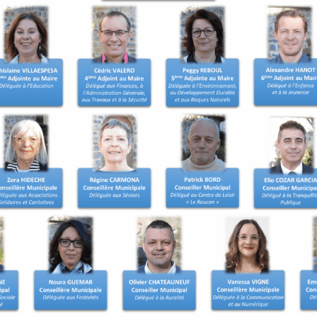
t les démarches de
ns. Une inscription d’office
ait d’un recensement tardif
 le recensement.
 être inscrit sur les listes