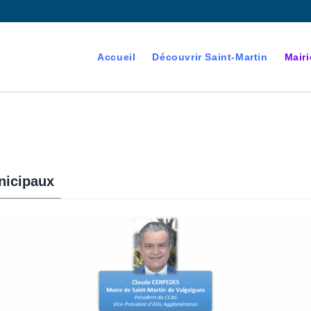
Accueil
Découvrir Saint-Martin
Mairi
nicipaux
devenant majeur est
es électorales de la commune