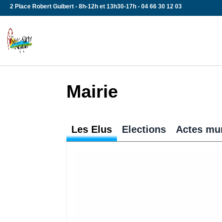
Skip
2 Place Robert Guibert - 8h-12h et 13h30-17h - 04 66 30 12 03
to
content
Mairie
Les Elus
Elections
Actes mu
Tous aux urnes !!! Chaque Français 
automatiquement inscrit sur les list