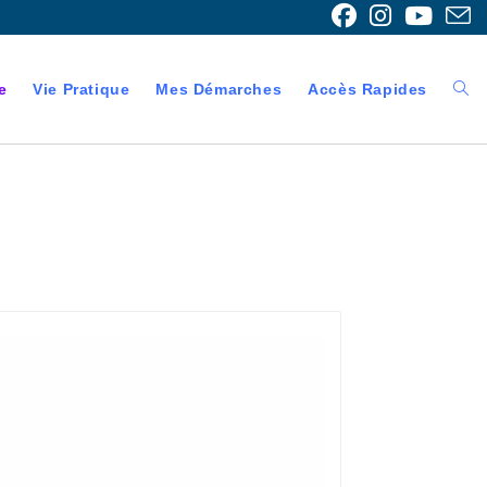
e
Vie Pratique
Mes Démarches
Accès Rapides
Togg
webs
sear