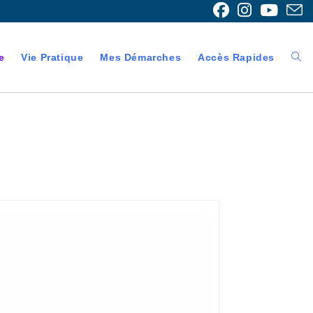
e
Vie Pratique
Mes Démarches
Accès Rapides
Togg
webs
sear