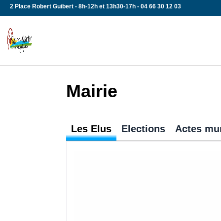
Skip
2 Place Robert Guibert - 8h-12h et 13h30-17h - 04 66 30 12 03
to
content
Mairie
Les Elus
Elections
Actes mu
Tous aux urnes !!! Chaque Français 
automatiquement inscrit sur les list