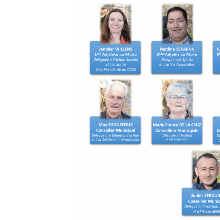
où il réside s’il a, préalablement, fai
recensement citoyen dès l’âge de 16 a
peut ne pas être prise en compte du f
ou encore d’un déménagement après
Dans ce cas, il convient de demander à
électorales auprès de sa mairie.