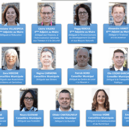
t les démarches de
ns. Une inscription d’office
ait d’un recensement tardif
 le recensement.
 être inscrit sur les listes