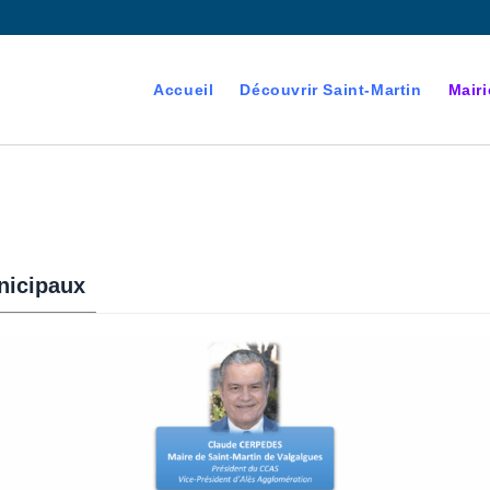
Accueil
Découvrir Saint-Martin
Mairi
nicipaux
devenant majeur est
es électorales de la commune