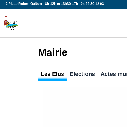
Skip
2 Place Robert Guibert - 8h-12h et 13h30-17h - 04 66 30 12 03
to
content
Mairie
Les Elus
Elections
Actes mu
Tous aux urnes !!! Chaque Français 
automatiquement inscrit sur les list