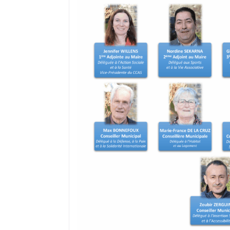
où il réside s’il a, préalablement, fai
recensement citoyen dès l’âge de 16 a
peut ne pas être prise en compte du f
ou encore d’un déménagement après
Dans ce cas, il convient de demander à
électorales auprès de sa mairie.