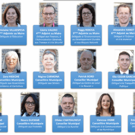
t les démarches de
ns. Une inscription d’office
ait d’un recensement tardif
 le recensement.
 être inscrit sur les listes