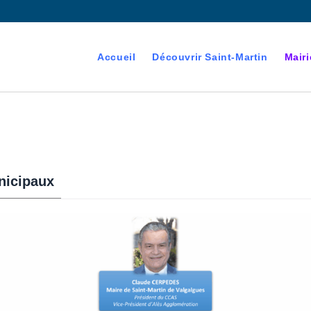
Accueil
Découvrir Saint-Martin
Mairi
nicipaux
devenant majeur est
es électorales de la commune