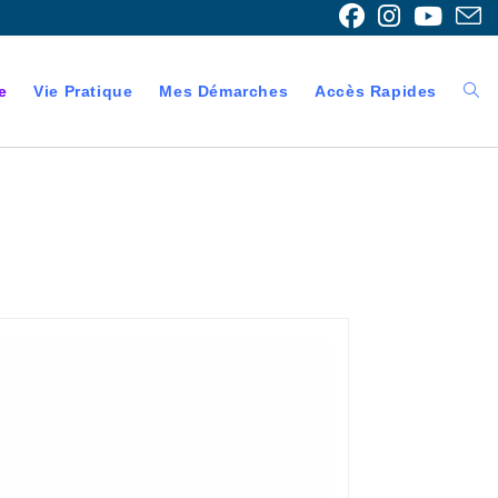
e
Vie Pratique
Mes Démarches
Accès Rapides
Togg
webs
sear