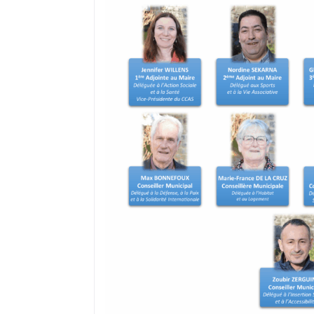
où il réside s’il a, préalablement, fai
recensement citoyen dès l’âge de 16 a
peut ne pas être prise en compte du f
ou encore d’un déménagement après
Dans ce cas, il convient de demander à
électorales auprès de sa mairie.