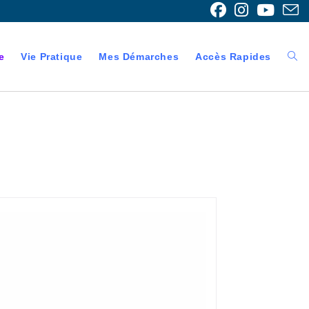
e
Vie Pratique
Mes Démarches
Accès Rapides
Togg
webs
sear