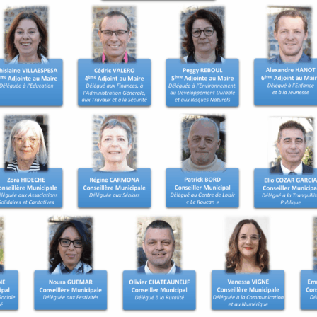
t les démarches de
ns. Une inscription d’office
ait d’un recensement tardif
 le recensement.
 être inscrit sur les listes