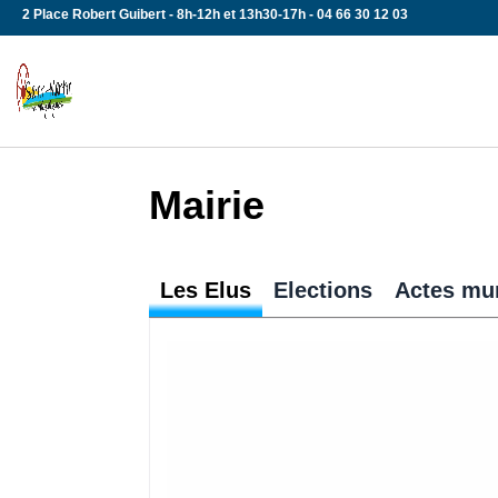
Skip
2 Place Robert Guibert - 8h-12h et 13h30-17h - 04 66 30 12 03
to
content
Mairie
Les Elus
Elections
Actes mu
Tous aux urnes !!! Chaque Français 
automatiquement inscrit sur les list