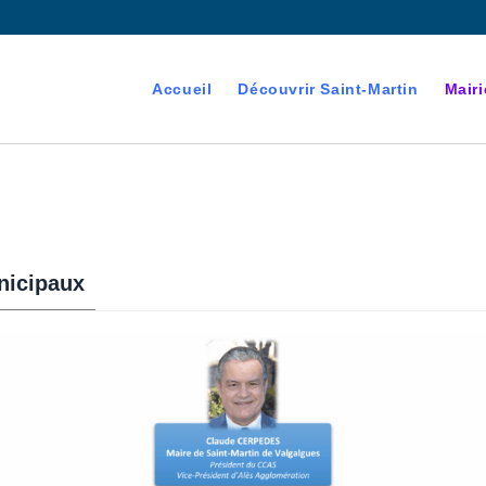
Accueil
Découvrir Saint-Martin
Mairi
nicipaux
devenant majeur est
es électorales de la commune