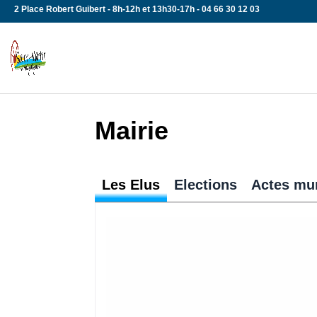
Skip
2 Place Robert Guibert - 8h-12h et 13h30-17h - 04 66 30 12 03
to
content
Mairie
Les Elus
Elections
Actes mu
Tous aux urnes !!! Chaque Français 
automatiquement inscrit sur les list