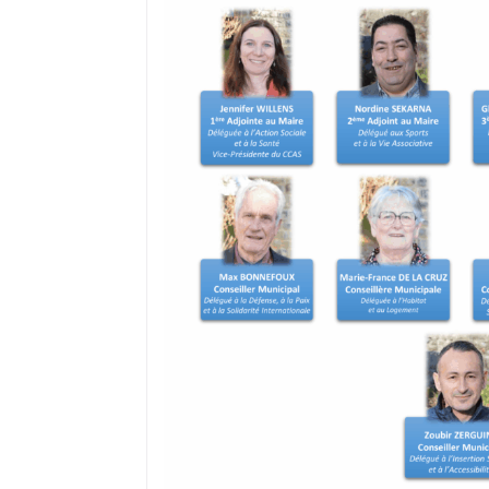
où il réside s’il a, préalablement, fai
recensement citoyen dès l’âge de 16 a
peut ne pas être prise en compte du f
ou encore d’un déménagement après
Dans ce cas, il convient de demander à
électorales auprès de sa mairie.