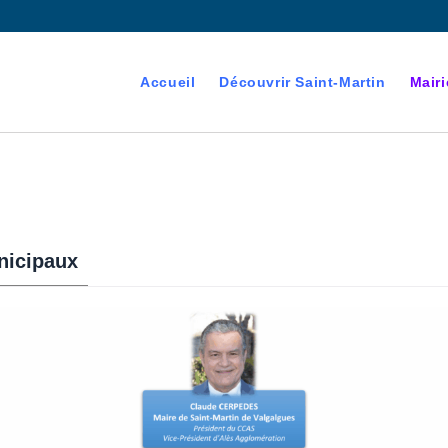
Accueil
Découvrir Saint-Martin
Mairi
nicipaux
devenant majeur est
es électorales de la commune