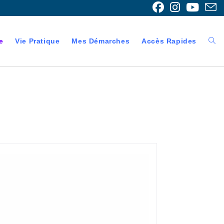
e
Vie Pratique
Mes Démarches
Accès Rapides
Togg
webs
sear