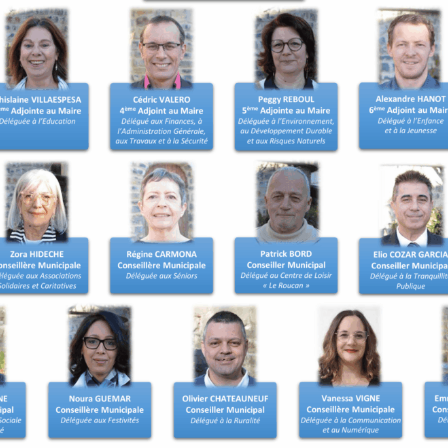
t les démarches de
ns. Une inscription d’office
ait d’un recensement tardif
 le recensement.
 être inscrit sur les listes