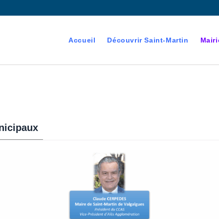
Accueil
Découvrir Saint-Martin
Mairi
nicipaux
devenant majeur est
es électorales de la commune