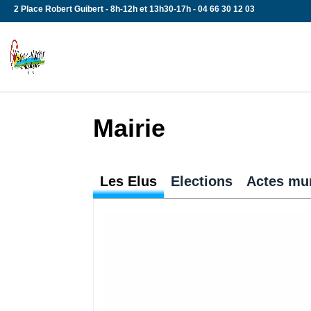
Skip
2 Place Robert Guibert - 8h-12h et 13h30-17h - 04 66 30 12 03
to
content
Mairie
Les Elus
Elections
Actes mu
Tous aux urnes !!! Chaque Français 
automatiquement inscrit sur les list