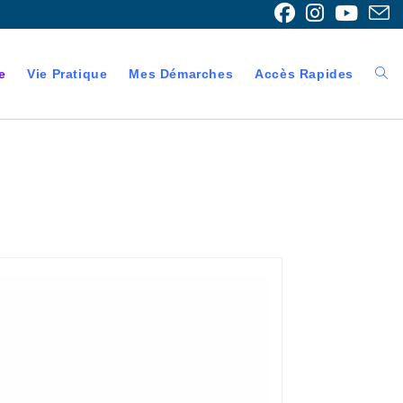
e
Vie Pratique
Mes Démarches
Accès Rapides
Togg
webs
sear