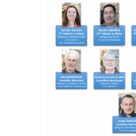
où il réside s’il a, préalablement, fai
recensement citoyen dès l’âge de 16 a
peut ne pas être prise en compte du f
ou encore d’un déménagement après
Dans ce cas, il convient de demander à
électorales auprès de sa mairie.