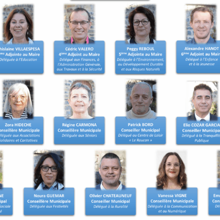
t les démarches de
ns. Une inscription d’office
ait d’un recensement tardif
 le recensement.
 être inscrit sur les listes