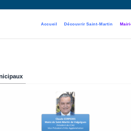
Accueil
Découvrir Saint-Martin
Mairi
nicipaux
devenant majeur est
es électorales de la commune