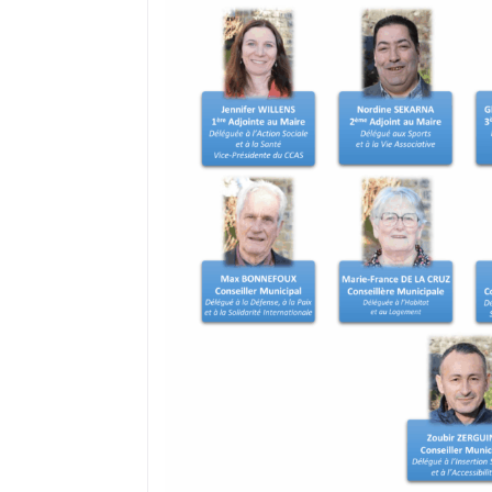
où il réside s’il a, préalablement, fai
recensement citoyen dès l’âge de 16 a
peut ne pas être prise en compte du f
ou encore d’un déménagement après
Dans ce cas, il convient de demander à
électorales auprès de sa mairie.