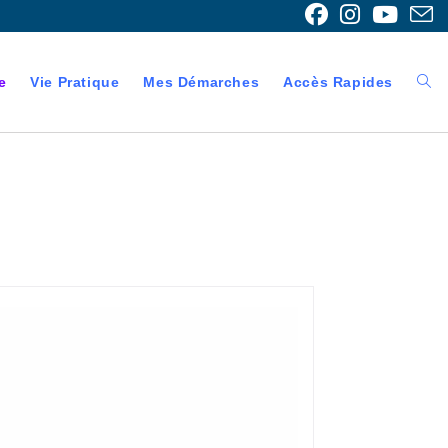
e
Vie Pratique
Mes Démarches
Accès Rapides
Togg
webs
sear