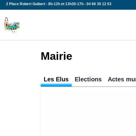
Skip
2 Place Robert Guibert - 8h-12h et 13h30-17h - 04 66 30 12 03
to
content
Mairie
Les Elus
Elections
Actes mu
Tous aux urnes !!! Chaque Français 
automatiquement inscrit sur les list