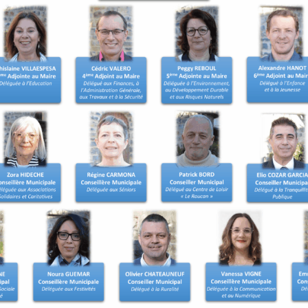
t les démarches de
ns. Une inscription d’office
ait d’un recensement tardif
 le recensement.
 être inscrit sur les listes