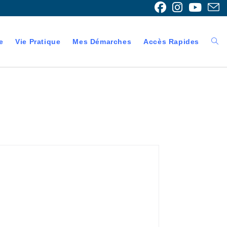
e
Vie Pratique
Mes Démarches
Accès Rapides
Togg
webs
sear