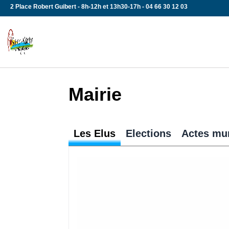
Skip
2 Place Robert Guibert - 8h-12h et 13h30-17h - 04 66 30 12 03
to
content
Mairie
Les Elus
Elections
Actes mu
Tous aux urnes !!! Chaque Français 
automatiquement inscrit sur les list