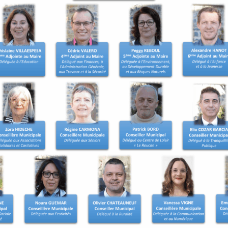
t les démarches de
ns. Une inscription d’office
ait d’un recensement tardif
 le recensement.
 être inscrit sur les listes