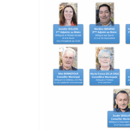
où il réside s’il a, préalablement, fai
recensement citoyen dès l’âge de 16 a
peut ne pas être prise en compte du f
ou encore d’un déménagement après
Dans ce cas, il convient de demander à
électorales auprès de sa mairie.