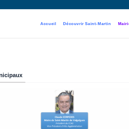
Accueil
Découvrir Saint-Martin
Mairi
nicipaux
devenant majeur est
es électorales de la commune