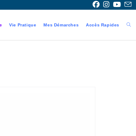
e
Vie Pratique
Mes Démarches
Accès Rapides
Togg
webs
sear