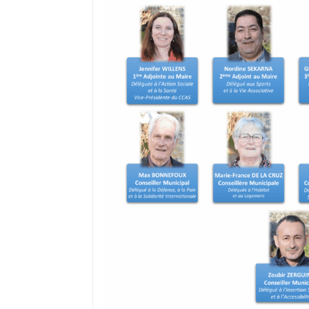
où il réside s’il a, préalablement, fai
recensement citoyen dès l’âge de 16 a
peut ne pas être prise en compte du f
ou encore d’un déménagement après
Dans ce cas, il convient de demander à
électorales auprès de sa mairie.