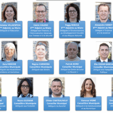
t les démarches de
ns. Une inscription d’office
ait d’un recensement tardif
 le recensement.
 être inscrit sur les listes