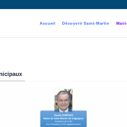
Accueil
Découvrir Saint-Martin
Mairi
nicipaux
devenant majeur est
es électorales de la commune