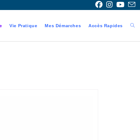
e
Vie Pratique
Mes Démarches
Accès Rapides
Togg
webs
sear