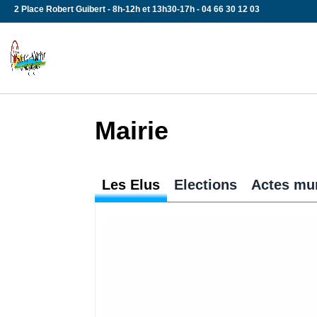
Skip
2 Place Robert Guibert - 8h-12h et 13h30-17h - 04 66 30 12 03
to
content
Mairie
Les Elus
Elections
Actes mu
Tous aux urnes !!! Chaque Français 
automatiquement inscrit sur les list