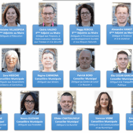
t les démarches de
ns. Une inscription d’office
ait d’un recensement tardif
 le recensement.
 être inscrit sur les listes