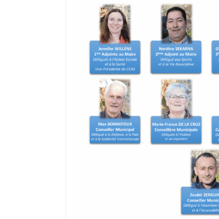
où il réside s’il a, préalablement, fai
recensement citoyen dès l’âge de 16 a
peut ne pas être prise en compte du f
ou encore d’un déménagement après
Dans ce cas, il convient de demander à
électorales auprès de sa mairie.