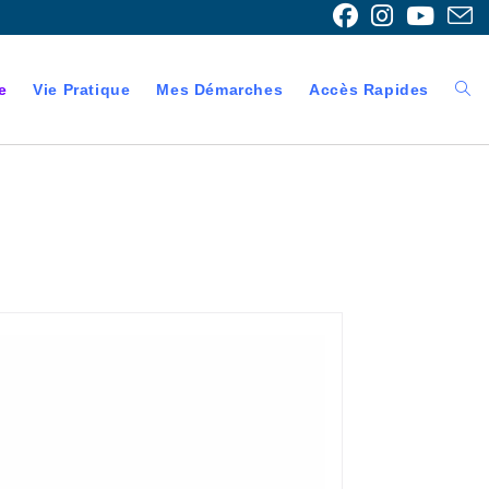
e
Vie Pratique
Mes Démarches
Accès Rapides
Togg
webs
sear