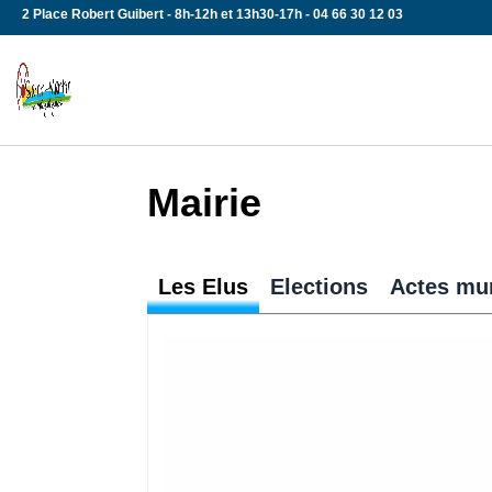
Skip
2 Place Robert Guibert - 8h-12h et 13h30-17h - 04 66 30 12 03
to
content
Mairie
Les Elus
Elections
Actes mu
Tous aux urnes !!! Chaque Français 
automatiquement inscrit sur les list