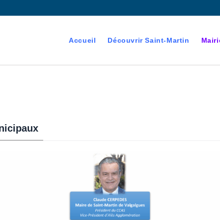
Accueil
Découvrir Saint-Martin
Mairi
nicipaux
devenant majeur est
es électorales de la commune