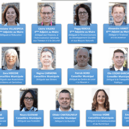
t les démarches de
ns. Une inscription d’office
ait d’un recensement tardif
 le recensement.
 être inscrit sur les listes