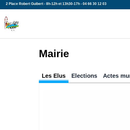
Skip
2 Place Robert Guibert - 8h-12h et 13h30-17h - 04 66 30 12 03
to
content
Mairie
Les Elus
Elections
Actes mu
Tous aux urnes !!! Chaque Français 
automatiquement inscrit sur les list