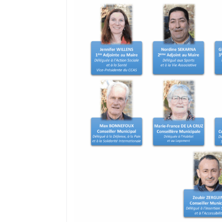
où il réside s’il a, préalablement, fai
recensement citoyen dès l’âge de 16 a
peut ne pas être prise en compte du f
ou encore d’un déménagement après
Dans ce cas, il convient de demander à
électorales auprès de sa mairie.