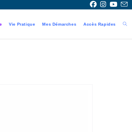
e
Vie Pratique
Mes Démarches
Accès Rapides
Togg
webs
sear