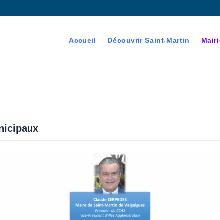
Accueil
Découvrir Saint-Martin
Mairi
nicipaux
devenant majeur est
es électorales de la commune