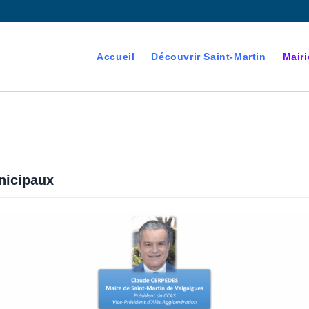
Accueil
Découvrir Saint-Martin
Mairi
nicipaux
devenant majeur est
es électorales de la commune