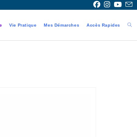
e
Vie Pratique
Mes Démarches
Accès Rapides
Togg
webs
sear