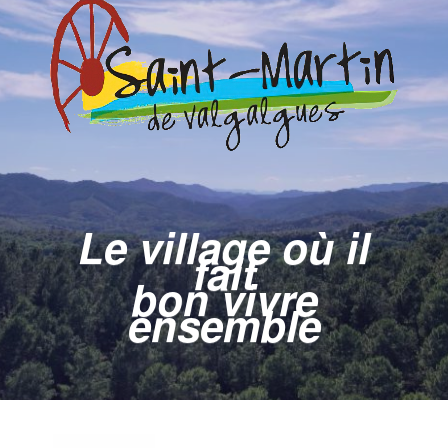
Le village où il
fait
bon vivre
ensemble