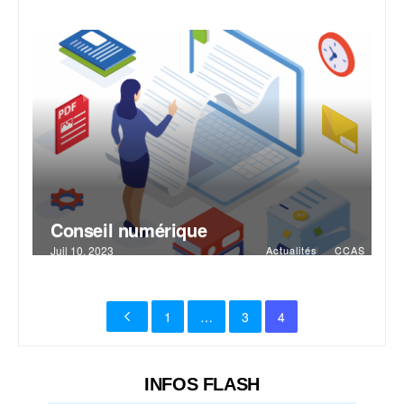
Conseil numérique
Juil 10, 2023
Actualités
CCAS
1
…
3
4
INFOS FLASH