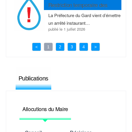
Restriction temporaire des
usages d’eau – Niveau Alerte
La Préfecture du Gard vient d’émettre
un arrêté instaurant…
publié le
1 juillet 2026
<
1
2
3
4
>
Publications
Allocutions du Maire