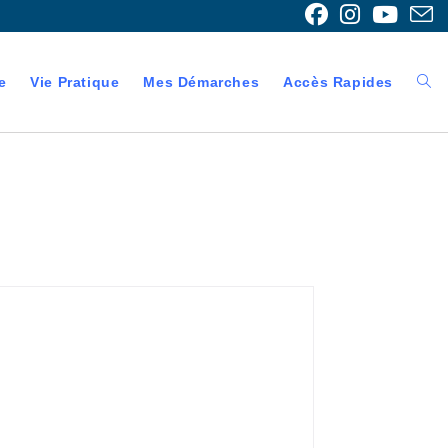
e
Vie Pratique
Mes Démarches
Accès Rapides
Togg
webs
sear