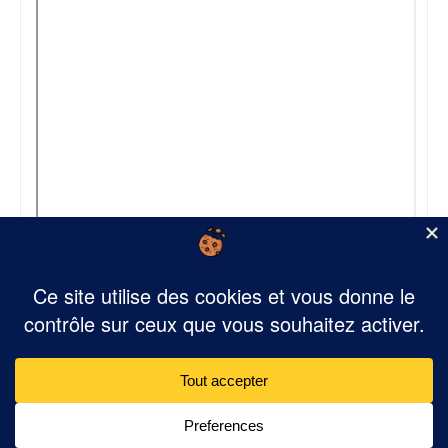
Mairie de Saint-Martin de Valgalgues - 2 Place Robert Guibert 30520 SAINT-
MARTIN DE VALGALGUES - 04 66 30 12 03 - mairie@saintmartindevalgalgues.f